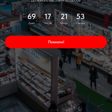
До начала выставки осталось:
69
17
21
52
Дней
Часов
Минут
Секунд
Поехали!